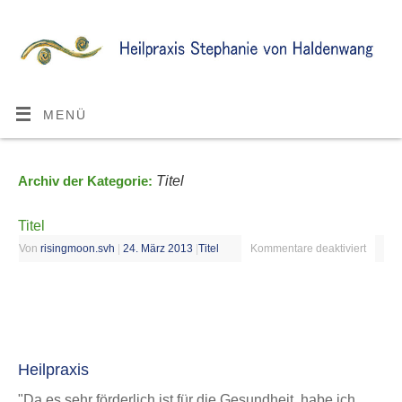
MENÜ
Titel
Archiv der Kategorie:
Titel
Von
risingmoon.svh
|
24. März 2013
|
Titel
Kommentare deaktiviert
Heilpraxis
"Da es sehr förderlich ist für die Gesundheit, habe ich