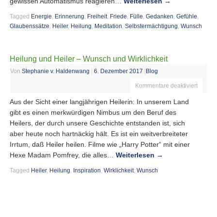
gewissen Automatismus reagieren…
Weiterlesen
→
Tagged
Energie
,
Erinnerung
,
Freiheit
,
Friede
,
Fülle
,
Gedanken
,
Gefühle
,
Glaubenssätze
,
Heiler
,
Heilung
,
Meditation
,
Selbstermächtigung
,
Wunsch
Heilung und Heiler – Wunsch und Wirklichkeit
Von
Stephanie v. Haldenwang
|
6. Dezember 2017
|
Blog
Kommentare deaktiviert
Aus der Sicht einer langjährigen Heilerin: In unserem Land
gibt es einen merkwürdigen Nimbus um den Beruf des
Heilers, der durch unsere Geschichte entstanden ist, sich
aber heute noch hartnäckig hält. Es ist ein weitverbreiteter
Irrtum, daß Heiler heilen. Filme wie „Harry Potter“ mit einer
Hexe Madam Pomfrey, die alles…
Weiterlesen
→
Tagged
Heiler
,
Heilung
,
Inspiration
,
Wirklichkeit
,
Wunsch